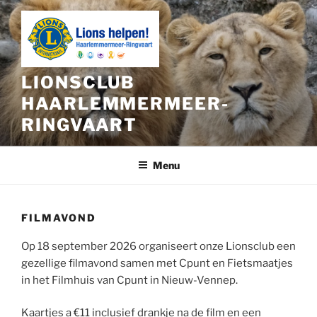
Ga
naar
de
inhoud
LIONSCLUB
HAARLEMMERMEER-
RINGVAART
Menu
FILMAVOND
Op 18 september 2026 organiseert onze Lionsclub een
gezellige filmavond samen met Cpunt en Fietsmaatjes
in het Filmhuis van Cpunt in Nieuw-Vennep.
Kaartjes a €11 inclusief drankje na de film en een