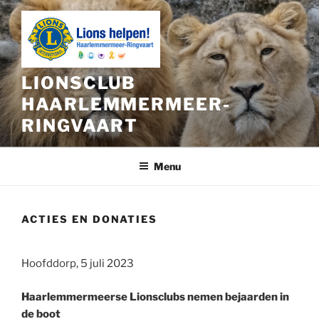
Ga
naar
de
inhoud
LIONSCLUB
HAARLEMMERMEER-
RINGVAART
Menu
ACTIES EN DONATIES
Hoofddorp, 5 juli 2023
Haarlemmermeerse Lionsclubs nemen bejaarden in
de boot