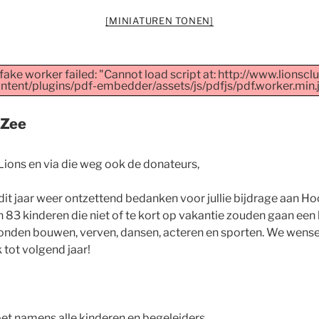
[MINIATUREN TONEN]
fake worker failed: "Cannot load script at: http://www.lionscl
ntent/plugins/pdf-embedder/assets/js/pdfjs/pdf.worker.min.j
 Zee
Lions en via die weg ook de donateurs,
k dit jaar weer ontzettend bedanken voor jullie bijdrage aan H
en 83 kinderen die niet of te kort op vakantie zouden gaan ee
onden bouwen, verven, dansen, acteren en sporten. We wensen 
 tot volgend jaar!
oet namens alle kinderen en begeleiders,