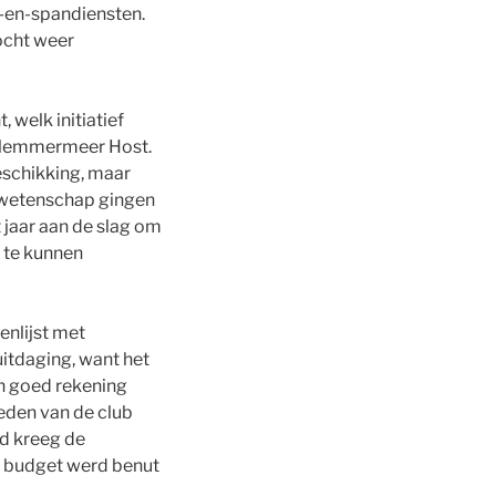
-en-spandiensten.
ocht weer
 welk initiatief
rlemmermeer Host.
eschikking, maar
e wetenschap gingen
 jaar aan de slag om
 te kunnen
nlijst met
itdaging, want het
an goed rekening
eden van de club
jd kreeg de
k budget werd benut