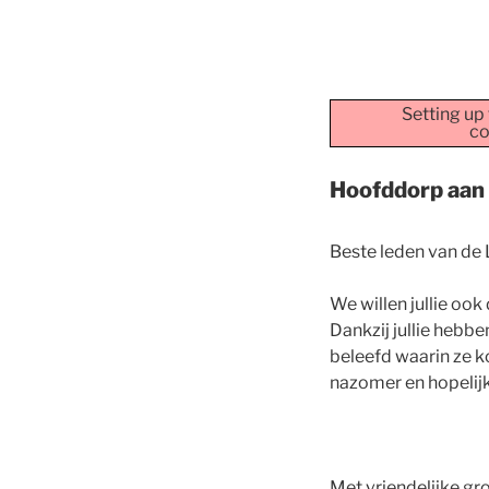
Setting up 
co
Hoofddorp aan
Beste leden van de 
We willen jullie oo
Dankzij jullie hebb
beleefd waarin ze k
nazomer en hopelijk
Met vriendelijke gr