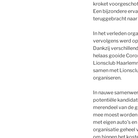
kroket voorgeschot
Een bijzondere erva
teruggebracht naar 
In het verleden org
vervolgens werd o
Dankzij verschille
helaas gooide Coro
Lionsclub Haarlemme
samen met Lionscl
organiseren.
In nauwe samenwerk
potentiële kandidat
merendeel van de ga
mee moest worden g
met eigen auto’s en
organisatie geheel
om binnen het kost