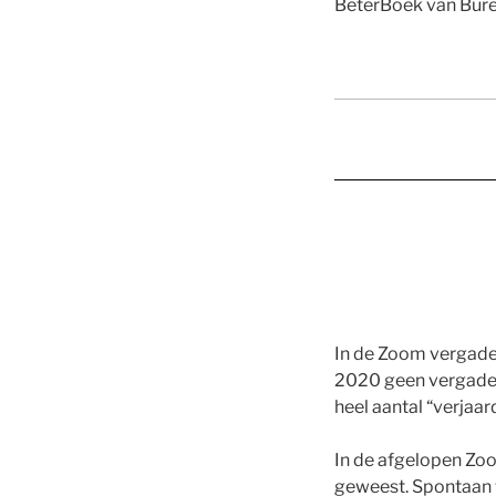
BeterBoek van Bure
In de Zoom vergader
2020 geen vergaderi
heel aantal “verjaa
In de afgelopen Zoo
geweest. Spontaan w