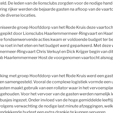
eld. De leden van de lionsclubs zorgden voor de nodige hand
ring rijker werden de bejaarde gasten na afloop van de vaart
de diverse locaties.
aniseerde groep Hoofddorp van het Rode Kruis deze vaartocht,
pgepikt door Lionsclubs Haarlemmermeer-Ringvaart en Haa
nde fondsenwervende acties kwam er voldoende budget ter b
na roet in het eten en het budget werd geparkeerd. Met dez
rmeer-Ringvaart Chris Verkuyl en Dick Krijger begin van dit
ub Haarlemmermeer Host de voorgenomen vaartocht alsnog
ing met groep Hoofddorp van het Rode Kruis werd een gaste
en samengesteld. Vooral de complexe logistiek vormde een u
sten maakt gebruik van een rollator waar in het vervoerspl
ehouden. Voor het vervoer van de gasten werden namelijk l
 busjes ingezet. Onder invloed van de hoge gemiddelde leefti
 volgens verwachting de nodige last minute afzeggingen, wel
endekkende budget een extra drankje te kunnen serveren.