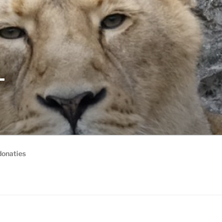
-
donaties