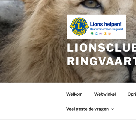
Ga
naar
de
inhoud
LIONSCLU
RINGVAAR
Welkom
Webwinkel
Opr
Veel gestelde vragen