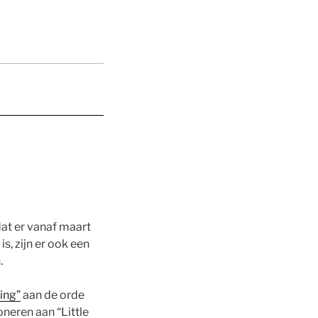
at er vanaf maart
, zijn er ook een
.
ing”
aan de orde
neren aan “Little