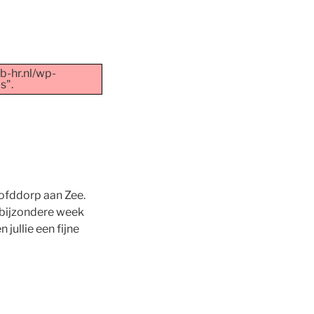
ub-hr.nl/wp-
s".
oofddorp aan Zee.
n bijzondere week
jullie een fijne