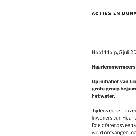
ACTIES EN DON
Hoofddorp, 5 juli 2
Haarlemmermeerse 
Op initiatief van
grote groep bejaar
het water.
Tijdens een zonover
inwoners van Haarl
Roelofarendsveen vo
werd ontvangen met 