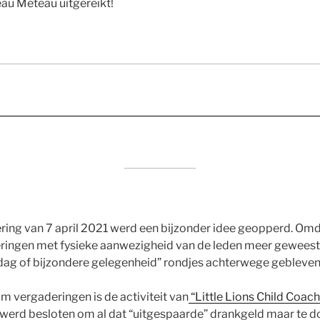
au Méteau uitgereikt!
ing van 7 april 2021 werd een bijzonder idee geopperd. Omd
ngen met fysieke aanwezigheid van de leden meer geweest is
rdag of bijzondere gelegenheid” rondjes achterwege gebleven
m vergaderingen is de activiteit van
“Little Lions Child Coach
erd besloten om al dat “uitgespaarde” drankgeld maar te do