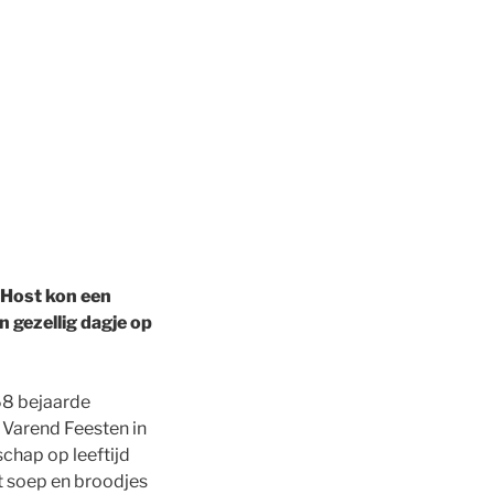
 Host kon een
 gezellig dagje op
68 bejaarde
Varend Feesten in
chap op leeftijd
t soep en broodjes